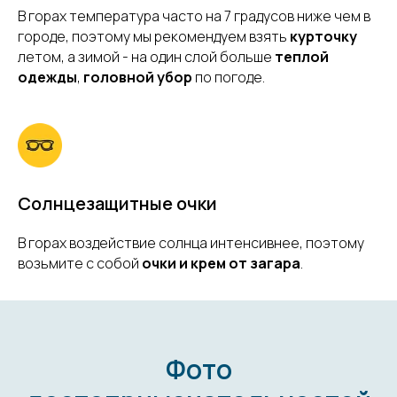
В горах температура часто на 7 градусов ниже чем в
городе, поэтому мы рекомендуем взять
курточку
летом, а зимой - на один слой больше
теплой
одежды
,
г
оловной убор
по погоде.
Солнцезащитные очки
В горах воздействие солнца интенсивнее, поэтому
возьмите с собой
очки и крем от загара
.
Фото