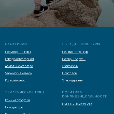
ЭКСКУРСИИ
1-2-3 ДНЕВНЫЕ ТУРЫ
Популярные туры
Пеший Гастро тур
Городская обзорная
Поющий Бархан
Алматинское озеро
Озеро Исык
Чарынский каньон
Плато Асы
Кольсай озеро
Этно-деревня
ТЕМАТИЧЕСКИЕ ТУРЫ
ПОЛИТИКА
КОНФИДЕНЦИАЛЬНОСТИ
Конные прогулки
ПУБЛИЧНАЯ ОФЕРТА
Поход в горы