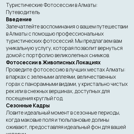
Туристические Фотосессии в Алматы:
Путеводитель
Введение
Запечатлейте воспоминания о вашем путешествии
в Алматы с помощью профессиональных
туристических фотосессий. Мы предлагаем вам
уникальную услугу, которая позволит вернуться
домой с портфолио великолепных снимков.
Фотосессии в Живописных Локациях
Проведите фотосессию в лучших местах Алматы:
в парках с зелеными аллеями, величественных
горах с панорамными видами, у кристально чистых
рек или в снежных вершинах, доступных для
посещения круглый год.
Сезонные Кадры
Ловите идеальный момент в сезонные периоды,
когда маковые поля и тюльпановые долины
оживают, предоставляя идеальный фон для вашей